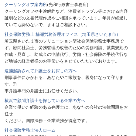
クーリングオフ案内所
(光和行政書士事務所)
クーリングオフや中途解約など、消費者トラブル等における内容
証明などの文書代理作成やご相談を承っています。年月が経過し
ていても諦めないで、まずはご相談下さい。
社会保険労務士 楠瀬労務管理オフィス（埼玉県さいたま市）
埼玉県さいたま市のソリューション型社会保険労務士事務所で
す。顧問社労士、労務管理の改善のための労務相談、就業規則の
作成・見直し、助成金の申請代行、労働・社会保険の手続代行な
ど地域の経営者様のお手伝いをさせていただいております。
逮捕起訴されて弁護士をお探しの方へ
刑事事件にかかわる、あなたやご家族を、親身になって守りま
す。刑
事弁護専門の弁護士にお任せください。
横浜で顧問弁護士を探している企業の方へ
企業で働いた経験のある弁護士に、あなたの会社の法律問題をお
任せ
ください。国際法務・企業法務が得意です。
社会保険労務士法人ローム