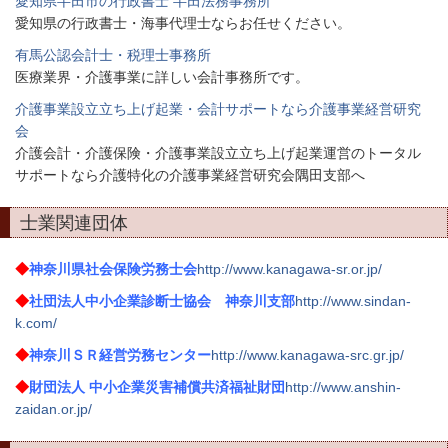
愛知県半田市の行政書士 半田法務事務所
愛知県の行政書士・海事代理士ならお任せください。
有馬公認会計士・税理士事務所
医療業界・介護事業に詳しい会計事務所です。
介護事業設立立ち上げ起業・会計サポートなら介護事業経営研究
会
介護会計・介護保険・介護事業設立立ち上げ起業運営のトータル
サポートなら介護特化の介護事業経営研究会隅田支部へ
士業関連団体
◆
神奈川県社会保険労務士会
http://www.kanagawa-sr.or.jp/
◆
社団法人中小企業診断士協会 神奈川支部
http://www.sindan-
k.com/
◆
神奈川ＳＲ経営労務センター
http://www.kanagawa-src.gr.jp/
◆
財団法人 中小企業災害補償共済福祉財団
http://www.anshin-
zaidan.or.jp/